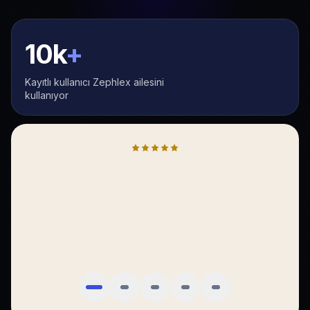
10k
+
Kayıtlı kullanıcı Zephlex ailesini
kullanıyor
SENTIMENT ALGO
Sentiment Algo, BIST’te emir akışını sade bir dilde gösteriyor.
Gürültüyü eleyip asıl hareketi görmek, günlük kararlarımı
ölçülebilir hale getirdi.
Mert D.
Portföy yöneticisi