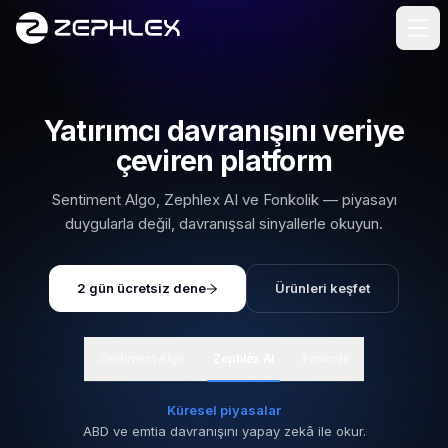
İçeriğe geç
Yatırımcı davranışını veriye
çeviren platform
Sentiment Algo, Zephlex AI ve Fonkolik — piyasayı
duygularla değil, davranışsal sinyallerle okuyun.
2 gün ücretsiz dene
Ürünleri keşfet
(yeni sekmede açılır)
Sentiment Algo
Zephlex AI
Fonkolik
Küresel piyasalar
ABD ve emtia davranışını yapay zekâ ile okur.