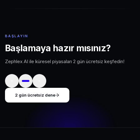
BAŞLAYIN
Başlamaya hazır mısınız?
(yeni s
Zephlex AI ile küresel piyasaları 2 gün ücretsiz keşfedin!
2 gün ücretsiz dene
(yeni sekmede açılır)