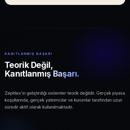
KANITLANMIŞ BAŞARI
Teorik Değil,
Kanıtlanmış Başarı.
01
Zephlex'in geliştirdiği sistemler teorik değildir. Gerçek piyasa
02
03
Gerçek Piyasa Koşulları
koşullarında, gerçek yatırımcılar ve kurumlar tarafından uzun
Aktif Kurumsal Kullanım
Ölçeklenebilir Altyapı
süredir aktif olarak kullanılmaktadır.
Canlı piyasa verisi ve gerçek işlem
Kurumlar ve profesyonel yatırımcılar
ortamında test edilmiş sistemler.
Büyüyen kullanıcı ve veri hacmine hazır,
tarafından uzun süredir kullanılıyor.
üretim seviyesinde mimari.