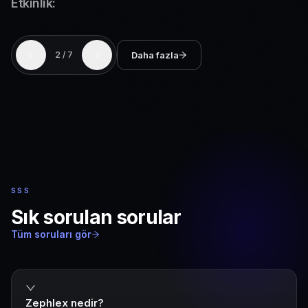
Etkinlik:
BTM Sahne XL
Daha fazla
2
/
7
SSS
Sık sorulan sorular
Tüm soruları gör
Zephlex nedir?