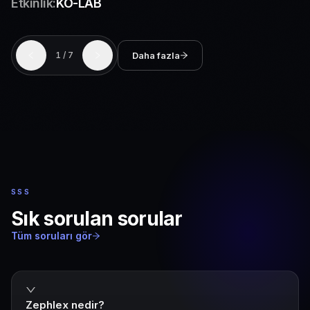
Etkinlik:
BTM Sahne XL
Daha fazla
2
/
7
SSS
Sık sorulan sorular
Tüm soruları gör
Zephlex nedir?