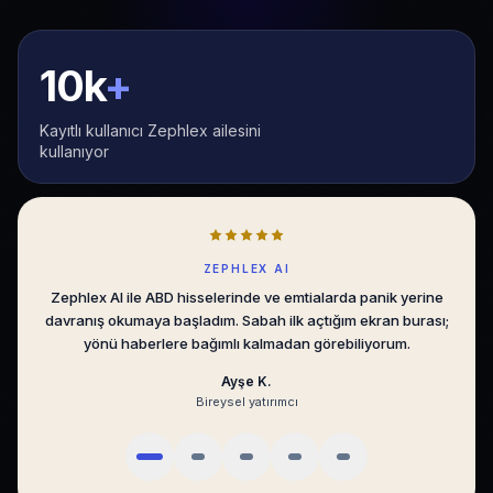
10k
+
Kayıtlı kullanıcı Zephlex ailesini
kullanıyor
SENTIMENT ALGO
Sentiment Algo, BIST’te emir akışını sade bir dilde gösteriyor.
Gürültüyü eleyip asıl hareketi görmek, günlük kararlarımı
ölçülebilir hale getirdi.
Mert D.
Portföy yöneticisi