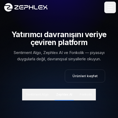
İçeriğe geç
Yatırımcı davranışını veriye
çeviren platform
Sentiment Algo, Zephlex AI ve Fonkolik — piyasayı
duygularla değil, davranışsal sinyallerle okuyun.
2 gün ücretsiz dene
Ürünleri keşfet
(yeni sekmede açılır)
Sentiment Algo
Zephlex AI
Fonkolik
Küresel piyasalar
ABD ve emtia davranışını yapay zekâ ile okur.