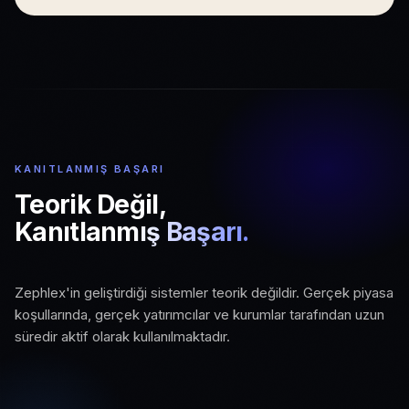
KANITLANMIŞ BAŞARI
Teorik Değil,
Kanıtlanmış Başarı.
01
Zephlex'in geliştirdiği sistemler teorik değildir. Gerçek piyasa
02
03
Gerçek Piyasa Koşulları
koşullarında, gerçek yatırımcılar ve kurumlar tarafından uzun
Aktif Kurumsal Kullanım
Ölçeklenebilir Altyapı
süredir aktif olarak kullanılmaktadır.
Canlı piyasa verisi ve gerçek işlem
Kurumlar ve profesyonel yatırımcılar
ortamında test edilmiş sistemler.
Büyüyen kullanıcı ve veri hacmine hazır,
tarafından uzun süredir kullanılıyor.
üretim seviyesinde mimari.