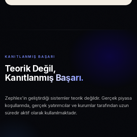
KANITLANMIŞ BAŞARI
Teorik Değil,
Kanıtlanmış Başarı.
01
Zephlex'in geliştirdiği sistemler teorik değildir. Gerçek piyasa
02
03
Gerçek Piyasa Koşulları
koşullarında, gerçek yatırımcılar ve kurumlar tarafından uzun
Aktif Kurumsal Kullanım
Ölçeklenebilir Altyapı
süredir aktif olarak kullanılmaktadır.
Canlı piyasa verisi ve gerçek işlem
Kurumlar ve profesyonel yatırımcılar
ortamında test edilmiş sistemler.
Büyüyen kullanıcı ve veri hacmine hazır,
tarafından uzun süredir kullanılıyor.
üretim seviyesinde mimari.