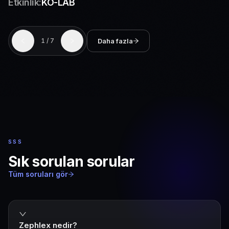
Etkinlik:
BTM Sahne XL
Daha fazla
2
/
7
SSS
Sık sorulan sorular
Tüm soruları gör
Zephlex nedir?