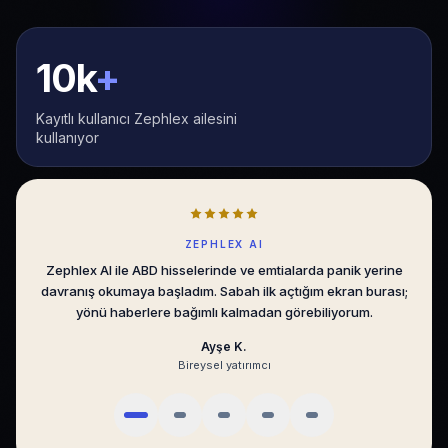
10k
+
Kayıtlı kullanıcı Zephlex ailesini
kullanıyor
SENTIMENT ALGO
Sentiment Algo, BIST’te emir akışını sade bir dilde gösteriyor.
Gürültüyü eleyip asıl hareketi görmek, günlük kararlarımı
ölçülebilir hale getirdi.
Mert D.
Portföy yöneticisi