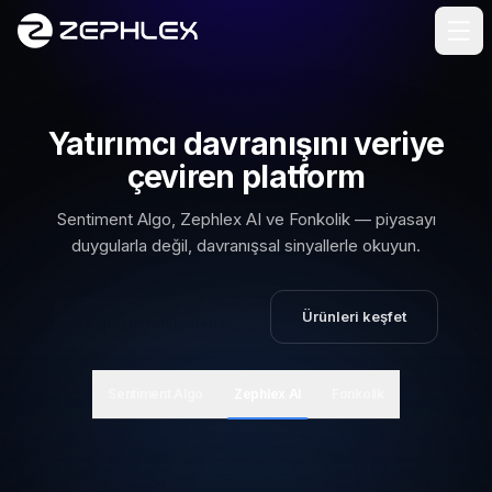
İçeriğe geç
Yatırımcı davranışını veriye
çeviren platform
Sentiment Algo, Zephlex AI ve Fonkolik — piyasayı
duygularla değil, davranışsal sinyallerle okuyun.
2 gün ücretsiz dene
Ürünleri keşfet
(yeni sekmede açılır)
Sentiment Algo
Zephlex AI
Fonkolik
Küresel piyasalar
ABD ve emtia davranışını yapay zekâ ile okur.