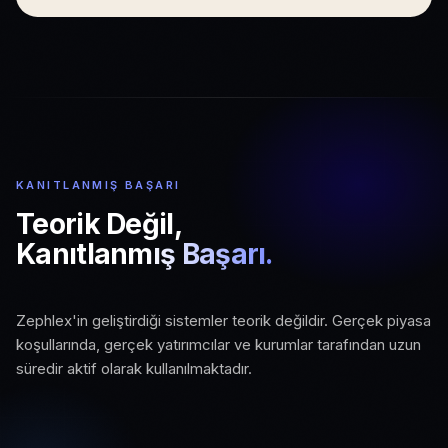
KANITLANMIŞ BAŞARI
Teorik Değil,
Kanıtlanmış Başarı.
01
Zephlex'in geliştirdiği sistemler teorik değildir. Gerçek piyasa
02
03
Gerçek Piyasa Koşulları
koşullarında, gerçek yatırımcılar ve kurumlar tarafından uzun
Aktif Kurumsal Kullanım
Ölçeklenebilir Altyapı
süredir aktif olarak kullanılmaktadır.
Canlı piyasa verisi ve gerçek işlem
Kurumlar ve profesyonel yatırımcılar
ortamında test edilmiş sistemler.
Büyüyen kullanıcı ve veri hacmine hazır,
tarafından uzun süredir kullanılıyor.
üretim seviyesinde mimari.