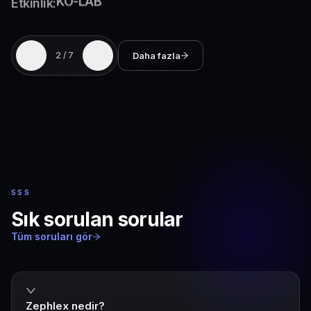
Etkinlik:
BTM Sahne XL
Daha fazla
2
/
7
SSS
Sık sorulan sorular
Tüm soruları gör
Zephlex nedir?