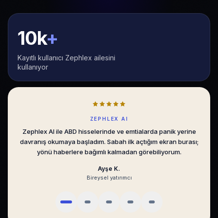
10k
+
Kayıtlı kullanıcı Zephlex ailesini
kullanıyor
SENTIMENT ALGO
Sentiment Algo, BIST’te emir akışını sade bir dilde gösteriyor.
Gürültüyü eleyip asıl hareketi görmek, günlük kararlarımı
ölçülebilir hale getirdi.
Mert D.
Portföy yöneticisi