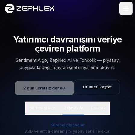
İçeriğe geç
Yatırımcı davranışını veriye
çeviren platform
Sentiment Algo, Zephlex AI ve Fonkolik — piyasayı
duygularla değil, davranışsal sinyallerle okuyun.
2 gün ücretsiz dene
Ürünleri keşfet
(yeni sekmede açılır)
Sentiment Algo
Zephlex AI
Fonkolik
Küresel piyasalar
ABD ve emtia davranışını yapay zekâ ile okur.