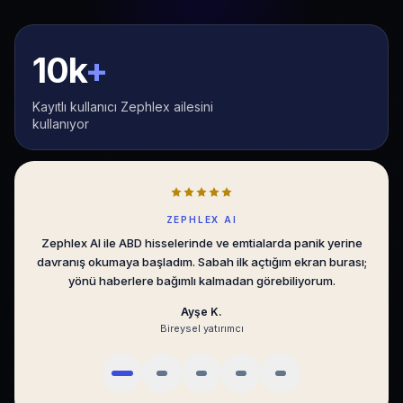
10k
+
Kayıtlı kullanıcı Zephlex ailesini
kullanıyor
SENTIMENT ALGO
Sentiment Algo, BIST’te emir akışını sade bir dilde gösteriyor.
Gürültüyü eleyip asıl hareketi görmek, günlük kararlarımı
ölçülebilir hale getirdi.
Mert D.
Portföy yöneticisi