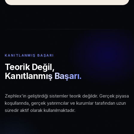
KANITLANMIŞ BAŞARI
Teorik Değil,
Kanıtlanmış Başarı.
01
Zephlex'in geliştirdiği sistemler teorik değildir. Gerçek piyasa
02
03
Gerçek Piyasa Koşulları
koşullarında, gerçek yatırımcılar ve kurumlar tarafından uzun
Aktif Kurumsal Kullanım
Ölçeklenebilir Altyapı
süredir aktif olarak kullanılmaktadır.
Canlı piyasa verisi ve gerçek işlem
Kurumlar ve profesyonel yatırımcılar
ortamında test edilmiş sistemler.
Büyüyen kullanıcı ve veri hacmine hazır,
tarafından uzun süredir kullanılıyor.
üretim seviyesinde mimari.