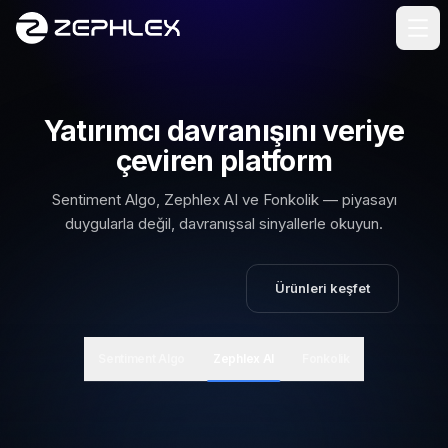
İçeriğe geç
Yatırımcı davranışını veriye
çeviren platform
Sentiment Algo, Zephlex AI ve Fonkolik — piyasayı
duygularla değil, davranışsal sinyallerle okuyun.
2 gün ücretsiz dene
Ürünleri keşfet
(yeni sekmede açılır)
Sentiment Algo
Zephlex AI
Fonkolik
Küresel piyasalar
ABD ve emtia davranışını yapay zekâ ile okur.