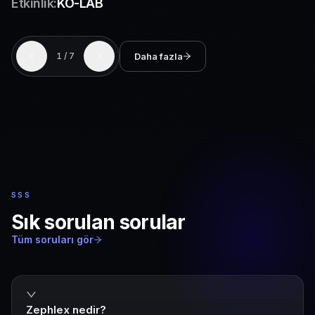
Etkinlik:
BTM Sahne XL
Daha fazla
2
/
7
SSS
Sık sorulan sorular
Tüm soruları gör
Zephlex nedir?