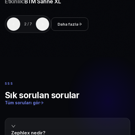
Etkinlik:
BTM Sahne XL
Daha fazla
2
/
7
SSS
Sık sorulan sorular
Tüm soruları gör
Zephlex nedir?