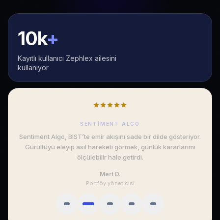
10k
+
Kayıtlı kullanıcı Zephlex ailesini
kullanıyor
SENTIMENT ALGO
Sentiment Algo, BIST’te emir akışını sade bir dilde gösteriyor.
Gürültüyü eleyip asıl hareketi görmek, günlük kararlarımı
ölçülebilir hale getirdi.
Mert D.
Portföy yöneticisi