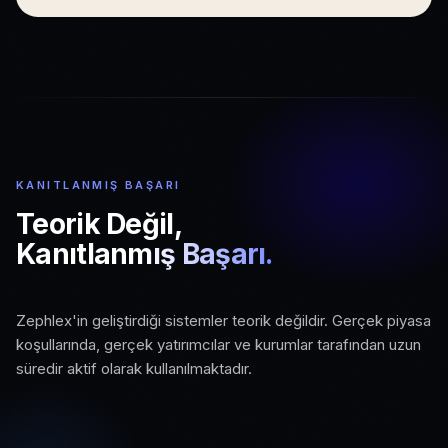
KANITLANMIŞ BAŞARI
Teorik Değil,
Kanıtlanmış Başarı.
01
Zephlex'in geliştirdiği sistemler teorik değildir. Gerçek piyasa
02
03
Gerçek Piyasa Koşulları
koşullarında, gerçek yatırımcılar ve kurumlar tarafından uzun
Aktif Kurumsal Kullanım
Ölçeklenebilir Altyapı
süredir aktif olarak kullanılmaktadır.
Canlı piyasa verisi ve gerçek işlem
Kurumlar ve profesyonel yatırımcılar
ortamında test edilmiş sistemler.
Büyüyen kullanıcı ve veri hacmine hazır,
tarafından uzun süredir kullanılıyor.
üretim seviyesinde mimari.