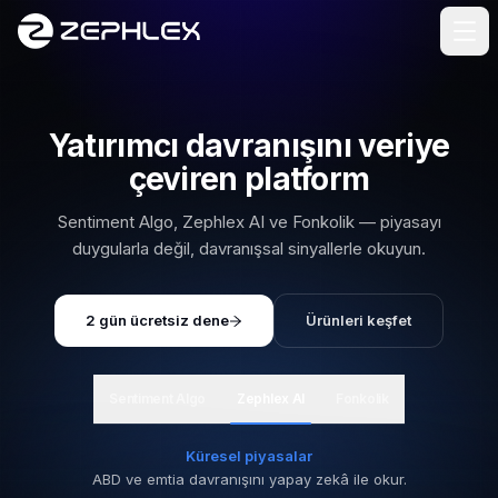
İçeriğe geç
Yatırımcı davranışını veriye
çeviren platform
Sentiment Algo, Zephlex AI ve Fonkolik — piyasayı
duygularla değil, davranışsal sinyallerle okuyun.
2 gün ücretsiz dene
Ürünleri keşfet
(yeni sekmede açılır)
Sentiment Algo
Zephlex AI
Fonkolik
Küresel piyasalar
ABD ve emtia davranışını yapay zekâ ile okur.