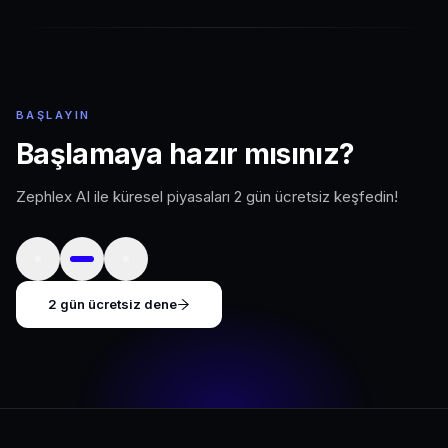
BAŞLAYIN
Başlamaya hazır mısınız?
(yeni s
Zephlex AI ile küresel piyasaları 2 gün ücretsiz keşfedin!
2 gün ücretsiz dene
(yeni sekmede açılır)